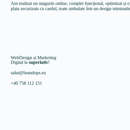
Am realizat un magazin online, complet funcțional, optimizat și e
plata securizata cu cardul, toate ambalate într-un design minimalist
WebDesign și Marketing
Digital la
superlativ
!
salut@brandops.eu
+40 758 112 151