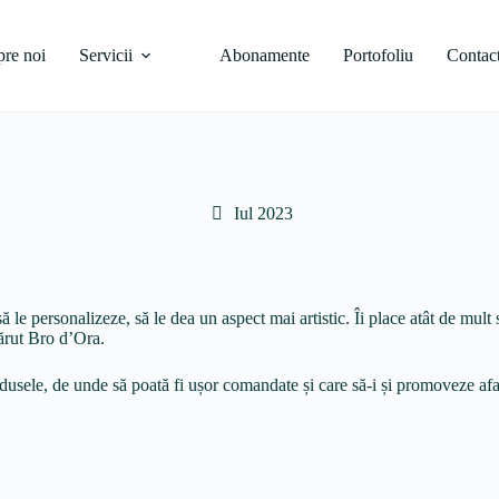
re noi
Servicii
Abonamente
Portofoliu
Contac
Iul 2023
le personalizeze, să le dea un aspect mai artistic. Îi place atât de mult să
părut Bro d’Ora.
odusele, de unde să poată fi ușor comandate și care să-i și promoveze af