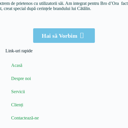
xtrem de prietenos cu utilizatorii săi. Am integrat pentru Bro d’Ora f
, creat special după cerințele brandului lui Cătălin.
Apasă-mă
Hai să Vorbim
Link-uri rapide
Acasă
Despre noi
Servicii
Clienți
Contactează-ne