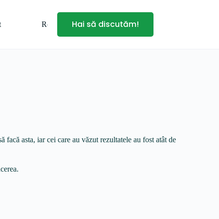
Hai să discutăm!
t
Romanian
 facă asta, iar cei care au văzut rezultatele au fost atât de
acerea.